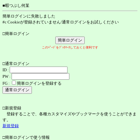
■暇つぶし何某
簡単ログインに失敗しました
#c Cookieが登録されていません/通常ログインをお試しください
□簡単ログイン
このﾍﾟｰｼﾞをﾌﾞｯｸﾏｰｸしておくと便利です
□通常ログイン
ID :
PW :
FG :
簡単ログインを登録する
□新規登録
登録することで、各種カスタマイズやブックマークを使うことができま
す。
新規登録
□簡単ログインで使う情報