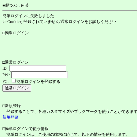
■暇つぶし何某
簡単ログインに失敗しました
#c Cookieが登録されていません/通常ログインをお試しください
□簡単ログイン
□通常ログイン
ID :
PW :
FG :
簡単ログインを登録する
□新規登録
登録することで、各種カスタマイズやブックマークを使うことができま
新規登録
□簡単ログインで使う情報
簡単ログインは、ご使用の端末に応じて、以下の情報を使用します。