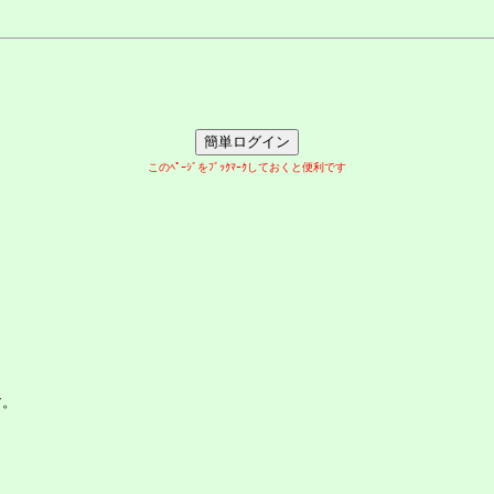
このﾍﾟｰｼﾞをﾌﾞｯｸﾏｰｸしておくと便利です
す。