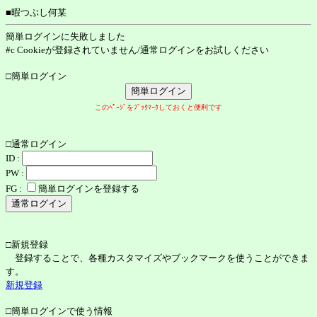
■暇つぶし何某
簡単ログインに失敗しました
#c Cookieが登録されていません/通常ログインをお試しください
□簡単ログイン
このﾍﾟｰｼﾞをﾌﾞｯｸﾏｰｸしておくと便利です
□通常ログイン
ID :
PW :
FG :
簡単ログインを登録する
□新規登録
登録することで、各種カスタマイズやブックマークを使うことができま
す。
新規登録
□簡単ログインで使う情報