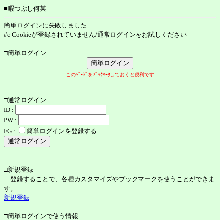
■暇つぶし何某
簡単ログインに失敗しました
#c Cookieが登録されていません/通常ログインをお試しください
□簡単ログイン
このﾍﾟｰｼﾞをﾌﾞｯｸﾏｰｸしておくと便利です
□通常ログイン
ID :
PW :
FG :
簡単ログインを登録する
□新規登録
登録することで、各種カスタマイズやブックマークを使うことができま
す。
新規登録
□簡単ログインで使う情報