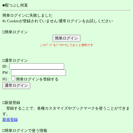
■暇つぶし何某
簡単ログインに失敗しました
#c Cookieが登録されていません/通常ログインをお試しください
□簡単ログイン
このﾍﾟｰｼﾞをﾌﾞｯｸﾏｰｸしておくと便利です
□通常ログイン
ID :
PW :
FG :
簡単ログインを登録する
□新規登録
登録することで、各種カスタマイズやブックマークを使うことができま
す。
新規登録
□簡単ログインで使う情報