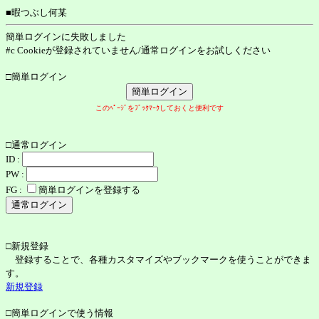
■暇つぶし何某
簡単ログインに失敗しました
#c Cookieが登録されていません/通常ログインをお試しください
□簡単ログイン
このﾍﾟｰｼﾞをﾌﾞｯｸﾏｰｸしておくと便利です
□通常ログイン
ID :
PW :
FG :
簡単ログインを登録する
□新規登録
登録することで、各種カスタマイズやブックマークを使うことができま
す。
新規登録
□簡単ログインで使う情報