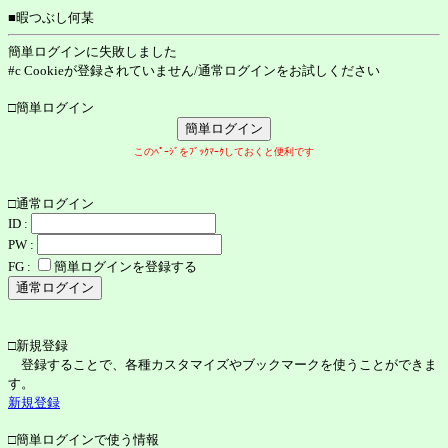
■暇つぶし何某
簡単ログインに失敗しました
#c Cookieが登録されていません/通常ログインをお試しください
□簡単ログイン
このﾍﾟｰｼﾞをﾌﾞｯｸﾏｰｸしておくと便利です
□通常ログイン
ID :
PW :
FG :
簡単ログインを登録する
□新規登録
登録することで、各種カスタマイズやブックマークを使うことができま
す。
新規登録
□簡単ログインで使う情報