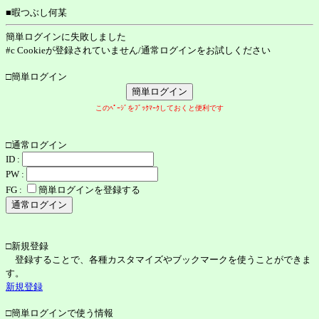
■暇つぶし何某
簡単ログインに失敗しました
#c Cookieが登録されていません/通常ログインをお試しください
□簡単ログイン
このﾍﾟｰｼﾞをﾌﾞｯｸﾏｰｸしておくと便利です
□通常ログイン
ID :
PW :
FG :
簡単ログインを登録する
□新規登録
登録することで、各種カスタマイズやブックマークを使うことができま
す。
新規登録
□簡単ログインで使う情報