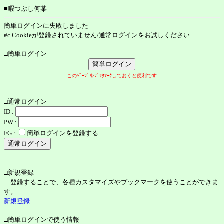
■暇つぶし何某
簡単ログインに失敗しました
#c Cookieが登録されていません/通常ログインをお試しください
□簡単ログイン
このﾍﾟｰｼﾞをﾌﾞｯｸﾏｰｸしておくと便利です
□通常ログイン
ID :
PW :
FG :
簡単ログインを登録する
□新規登録
登録することで、各種カスタマイズやブックマークを使うことができま
す。
新規登録
□簡単ログインで使う情報