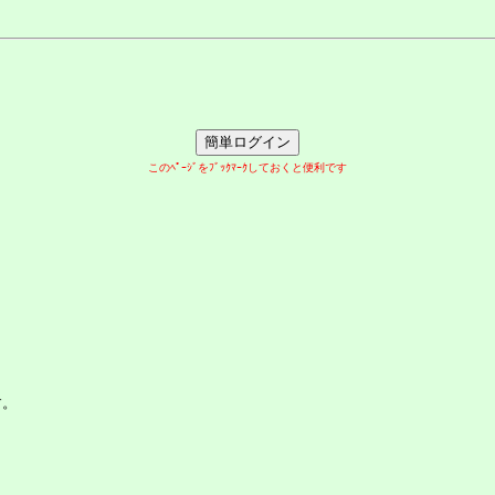
このﾍﾟｰｼﾞをﾌﾞｯｸﾏｰｸしておくと便利です
す。