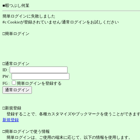
■暇つぶし何某
簡単ログインに失敗しました
#c Cookieが登録されていません/通常ログインをお試しください
□簡単ログイン
□通常ログイン
ID :
PW :
FG :
簡単ログインを登録する
□新規登録
登録することで、各種カスタマイズやブックマークを使うことができま
新規登録
□簡単ログインで使う情報
簡単ログインは、ご使用の端末に応じて、以下の情報を使用します。