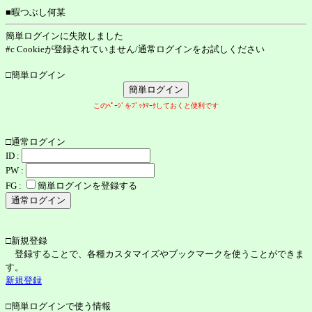
■暇つぶし何某
簡単ログインに失敗しました
#c Cookieが登録されていません/通常ログインをお試しください
□簡単ログイン
このﾍﾟｰｼﾞをﾌﾞｯｸﾏｰｸしておくと便利です
□通常ログイン
ID :
PW :
FG :
簡単ログインを登録する
□新規登録
登録することで、各種カスタマイズやブックマークを使うことができま
す。
新規登録
□簡単ログインで使う情報