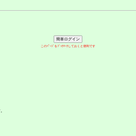
このﾍﾟｰｼﾞをﾌﾞｯｸﾏｰｸしておくと便利です
す。