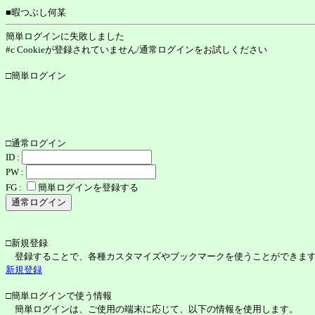
■暇つぶし何某
簡単ログインに失敗しました
#c Cookieが登録されていません/通常ログインをお試しください
□簡単ログイン
□通常ログイン
ID :
PW :
FG :
簡単ログインを登録する
□新規登録
登録することで、各種カスタマイズやブックマークを使うことができま
新規登録
□簡単ログインで使う情報
簡単ログインは、ご使用の端末に応じて、以下の情報を使用します。