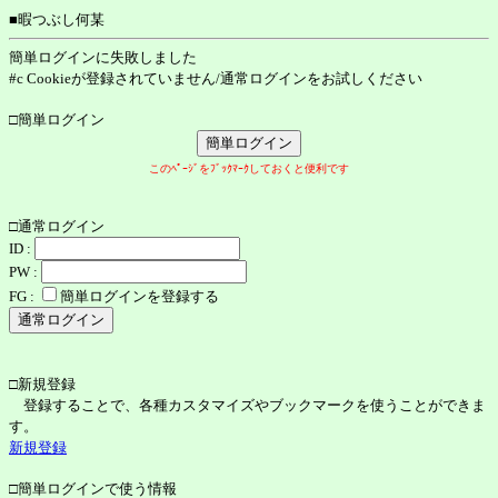
■暇つぶし何某
簡単ログインに失敗しました
#c Cookieが登録されていません/通常ログインをお試しください
□簡単ログイン
このﾍﾟｰｼﾞをﾌﾞｯｸﾏｰｸしておくと便利です
□通常ログイン
ID :
PW :
FG :
簡単ログインを登録する
□新規登録
登録することで、各種カスタマイズやブックマークを使うことができま
す。
新規登録
□簡単ログインで使う情報