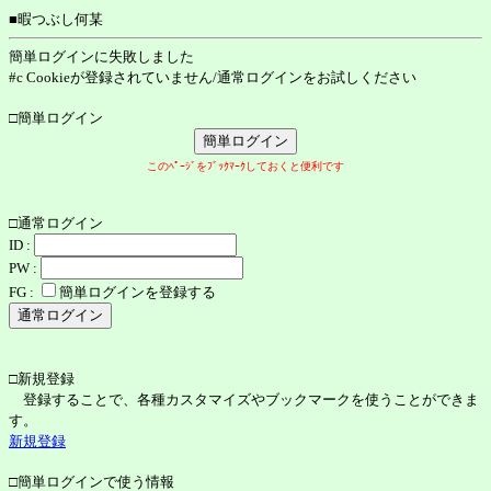
■暇つぶし何某
簡単ログインに失敗しました
#c Cookieが登録されていません/通常ログインをお試しください
□簡単ログイン
このﾍﾟｰｼﾞをﾌﾞｯｸﾏｰｸしておくと便利です
□通常ログイン
ID :
PW :
FG :
簡単ログインを登録する
□新規登録
登録することで、各種カスタマイズやブックマークを使うことができま
す。
新規登録
□簡単ログインで使う情報