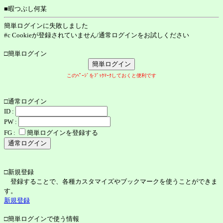
■暇つぶし何某
簡単ログインに失敗しました
#c Cookieが登録されていません/通常ログインをお試しください
□簡単ログイン
このﾍﾟｰｼﾞをﾌﾞｯｸﾏｰｸしておくと便利です
□通常ログイン
ID :
PW :
FG :
簡単ログインを登録する
□新規登録
登録することで、各種カスタマイズやブックマークを使うことができま
す。
新規登録
□簡単ログインで使う情報