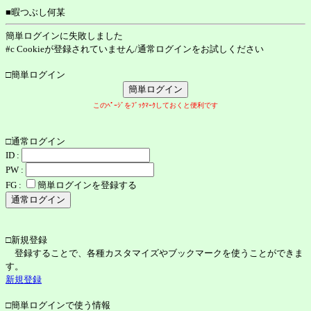
■暇つぶし何某
簡単ログインに失敗しました
#c Cookieが登録されていません/通常ログインをお試しください
□簡単ログイン
このﾍﾟｰｼﾞをﾌﾞｯｸﾏｰｸしておくと便利です
□通常ログイン
ID :
PW :
FG :
簡単ログインを登録する
□新規登録
登録することで、各種カスタマイズやブックマークを使うことができま
す。
新規登録
□簡単ログインで使う情報