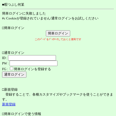
■暇つぶし何某
簡単ログインに失敗しました
#c Cookieが登録されていません/通常ログインをお試しください
□簡単ログイン
このﾍﾟｰｼﾞをﾌﾞｯｸﾏｰｸしておくと便利です
□通常ログイン
ID :
PW :
FG :
簡単ログインを登録する
□新規登録
登録することで、各種カスタマイズやブックマークを使うことができま
す。
新規登録
□簡単ログインで使う情報