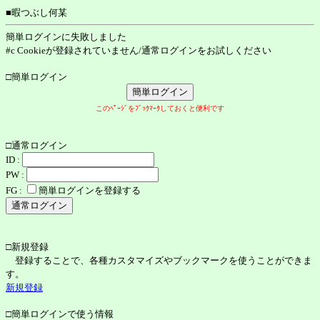
■暇つぶし何某
簡単ログインに失敗しました
#c Cookieが登録されていません/通常ログインをお試しください
□簡単ログイン
このﾍﾟｰｼﾞをﾌﾞｯｸﾏｰｸしておくと便利です
□通常ログイン
ID :
PW :
FG :
簡単ログインを登録する
□新規登録
登録することで、各種カスタマイズやブックマークを使うことができま
す。
新規登録
□簡単ログインで使う情報