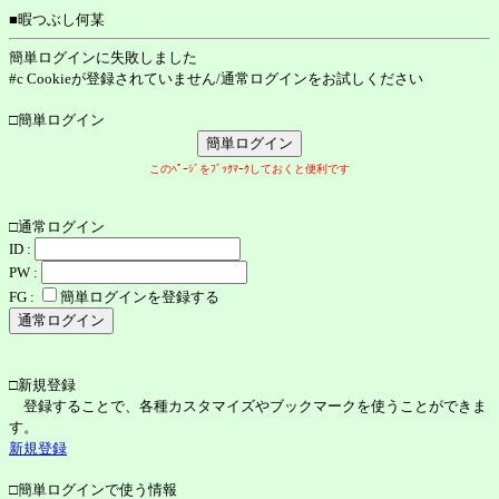
■暇つぶし何某
簡単ログインに失敗しました
#c Cookieが登録されていません/通常ログインをお試しください
□簡単ログイン
このﾍﾟｰｼﾞをﾌﾞｯｸﾏｰｸしておくと便利です
□通常ログイン
ID :
PW :
FG :
簡単ログインを登録する
□新規登録
登録することで、各種カスタマイズやブックマークを使うことができま
す。
新規登録
□簡単ログインで使う情報