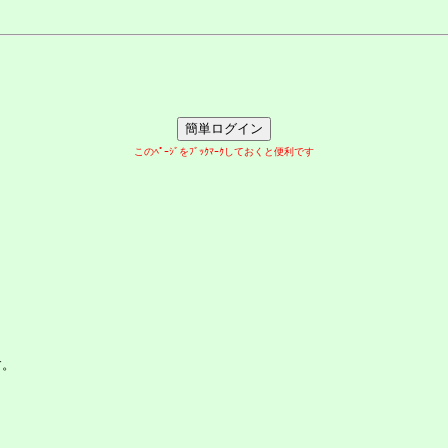
このﾍﾟｰｼﾞをﾌﾞｯｸﾏｰｸしておくと便利です
す。