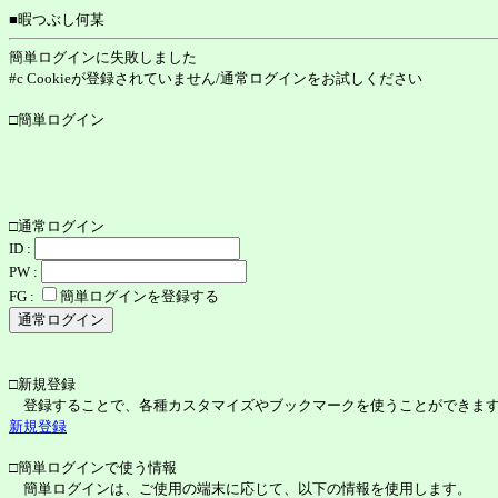
■暇つぶし何某
簡単ログインに失敗しました
#c Cookieが登録されていません/通常ログインをお試しください
□簡単ログイン
□通常ログイン
ID :
PW :
FG :
簡単ログインを登録する
□新規登録
登録することで、各種カスタマイズやブックマークを使うことができま
新規登録
□簡単ログインで使う情報
簡単ログインは、ご使用の端末に応じて、以下の情報を使用します。