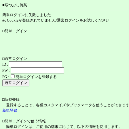
■暇つぶし何某
簡単ログインに失敗しました
#c Cookieが登録されていません/通常ログインをお試しください
□簡単ログイン
□通常ログイン
ID :
PW :
FG :
簡単ログインを登録する
□新規登録
登録することで、各種カスタマイズやブックマークを使うことができま
新規登録
□簡単ログインで使う情報
簡単ログインは、ご使用の端末に応じて、以下の情報を使用します。