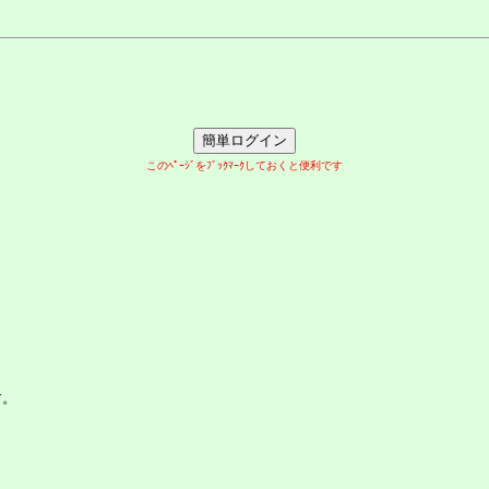
このﾍﾟｰｼﾞをﾌﾞｯｸﾏｰｸしておくと便利です
す。