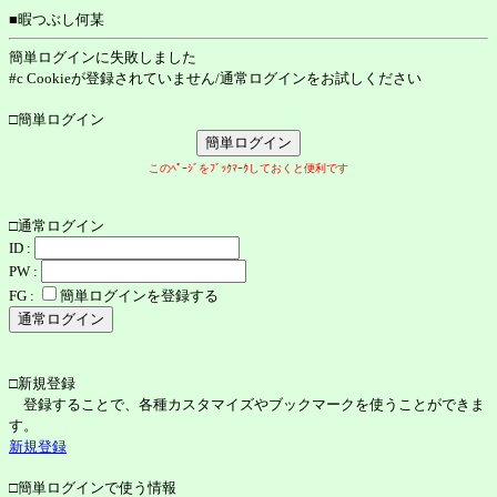
■暇つぶし何某
簡単ログインに失敗しました
#c Cookieが登録されていません/通常ログインをお試しください
□簡単ログイン
このﾍﾟｰｼﾞをﾌﾞｯｸﾏｰｸしておくと便利です
□通常ログイン
ID :
PW :
FG :
簡単ログインを登録する
□新規登録
登録することで、各種カスタマイズやブックマークを使うことができま
す。
新規登録
□簡単ログインで使う情報