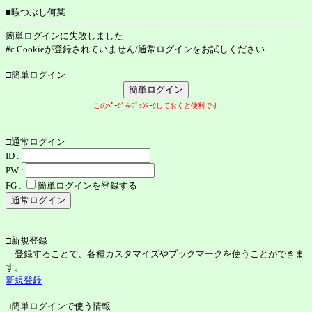
■暇つぶし何某
簡単ログインに失敗しました
#c Cookieが登録されていません/通常ログインをお試しください
□簡単ログイン
このﾍﾟｰｼﾞをﾌﾞｯｸﾏｰｸしておくと便利です
□通常ログイン
ID :
PW :
FG :
簡単ログインを登録する
□新規登録
登録することで、各種カスタマイズやブックマークを使うことができま
す。
新規登録
□簡単ログインで使う情報