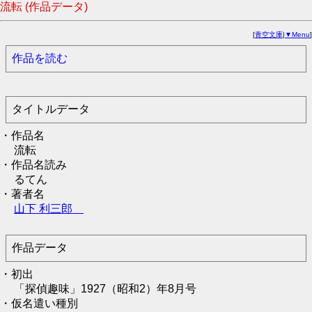
流転 (作品データ)
[
青空文庫
|
▼Menu
]
作品を読む
タイトルデータ
・作品名
流転
・作品名読み
るてん
・著者名
山下 利三郎
作品データ
・初出
「探偵趣味」1927（昭和2）年8月号
・仮名遣い種別