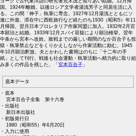
ヨークで古代東洋語の研究者荒木茂と知りあい結婚。12月帰
国。1924年離婚。以後ロシア文学者湯浅芳子と同居生活に入
る。この間「伸子」執筆に専念。1927年12月湯浅とともにソ
連に外遊。滞在中に西欧旅行など経たのち1930（昭和5）年11
月帰国。翌月日本プロレタリア作家同盟に加入。1932年2月宮
本顕治と結婚。1933年12月スパイ容疑により顕治検挙。翌年
中条から宮本へ改姓。敗戦までの厳しい期間のなか百合子も投
獄・執筆禁止などをくりかえしながら作家活動に励む。1945
年10月顕治釈放。夫とかわした書簡はのちに「十二年の手
紙」として刊行。戦後も社会運動・執筆活動へ精力的に取り組
み多くの作品を残した。「
宮本百合子
」
底本データ
・底本
宮本百合子全集 第十六巻
・出版社
新日本出版社
・初版発行日
1980（昭和55）年6月20日
・入力に使用