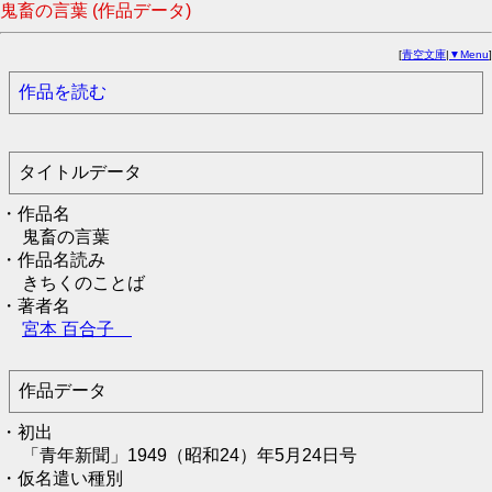
鬼畜の言葉 (作品データ)
[
青空文庫
|
▼Menu
]
作品を読む
タイトルデータ
・作品名
鬼畜の言葉
・作品名読み
きちくのことば
・著者名
宮本 百合子
作品データ
・初出
「青年新聞」1949（昭和24）年5月24日号
・仮名遣い種別