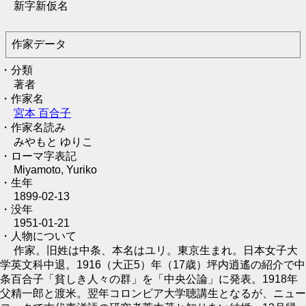
新字新仮名
作家データ
・分類
著者
・作家名
宮本 百合子
・作家名読み
みやもと ゆりこ
・ローマ字表記
Miyamoto, Yuriko
・生年
1899-02-13
・没年
1951-01-21
・人物について
作家。旧姓は中条、本名はユリ。東京生まれ。日本女子大
学英文科中退。1916（大正5）年（17歳）坪内逍遙の紹介で中
条百合子「貧しき人々の群」を「中央公論」に発表。1918年
父精一郎と渡米。翌年コロンビア大学聴講生となるが、ニュー