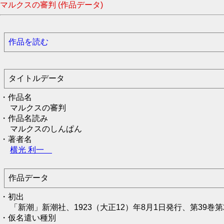
マルクスの審判 (作品データ)
作品を読む
タイトルデータ
・作品名
マルクスの審判
・作品名読み
マルクスのしんぱん
・著者名
横光 利一
作品データ
・初出
「新潮」新潮社、1923（大正12）年8月1日発行、第39巻第
・仮名遣い種別