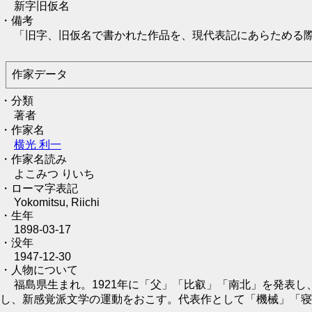
新字旧仮名
・備考
「旧字、旧仮名で書かれた作品を、現代表記にあらためる際
作家データ
・分類
著者
・作家名
横光 利一
・作家名読み
よこみつ りいち
・ローマ字表記
Yokomitsu, Riichi
・生年
1898-03-17
・没年
1947-12-30
・人物について
福島県生まれ。1921年に「父」「比叡」「南北」を発表し、
し、新感覚派文学の運動をおこす。代表作として「機械」「寝園