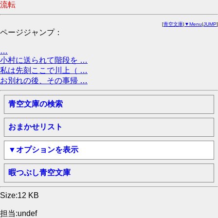
流転
[
青空文庫
|
▼Menu
|
JUMP
]
ページジャンプ：
…
小村に送られて階段を …
私は先刻ここで川上（ …
お別れの後、その事帰 …
青空文庫の検索
おまかせリスト
▼オプションを表示
暇つぶし青空文庫
Size:12 KB
担当:undef