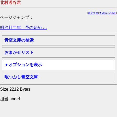
北村透谷君
[
青空文庫
|
▼Menu
|
JUMP
]
ページジャンプ：
明治廿二年、予の始め …
青空文庫の検索
おまかせリスト
▼オプションを表示
暇つぶし青空文庫
Size:2212 Bytes
担当:undef