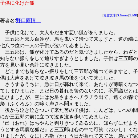
子供に化けた狐
[
青空文庫
|
▼Menu
|
JUMP
]
著者名:
野口雨情
子供に化けて、大人をだます悪い狐がをりました。
三五郎と云ふ百姓が、馬を曳いて帰つて来ますと、道の端に
七八つ位の一人の子供が泣いてゐました。
三五郎は、狐が化けてゐるのだと気づきましたから、わざと
知らない振りをして通りすぎようとしました。子供は三五郎の
方を見い見い余計に泣きました。
どこまでも知らない振りをして三五郎が通つて来ますと、子
供は大声をあげて泣き泣き馬の後をついて来ました。
さうするうちに、急に日が暮れて来て、あたりが薄暗くなつ
てしまひました。まだ日の暮れる筈のないのに、不思議だとは
思ひましたが、空にはお星さまさへチラチラ出て、遠くの森で
梟（ふくろふ）の啼く声さへ聞えました。
後から泣き泣きついて来た筈の子供は、こんどは、いつの間
にか三五郎の前に立つて泣き泣き歩いてゐました。
『己（おれ）はちやんと判りきつてゐるのに、知らずにだまさ
うとする馬鹿な狐だ』と三五郎は心の中で可笑（おかし）くな
りましたが、なにしろ斯（か）う日が暮れて来ては、急いで家