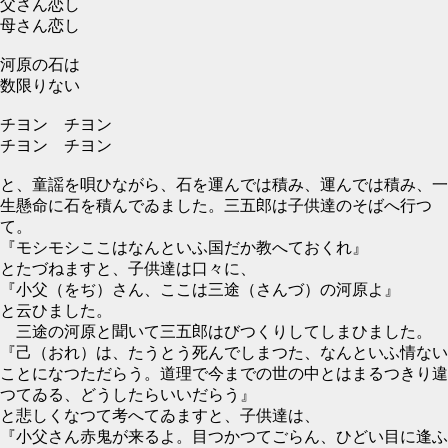
父さん恋し
母さん恋し
河原の石は
数限りない
チヨン チヨン
チヨン チヨン
と、童謡を唄ひながら、石を運んでは積み、運んでは積み、一
生懸命に石を積んでゐました。三五郎は子供達のそばへ行つ
て。
『モシモシここはなんといふ国だか教へておくれ』
とたづねますと、子供達は口々に、
『小父（をぢ）さん、ここは三途（さんづ）の河原よ』
と云ひました。
三途の河原と聞いて三五郎はびつくりしてしまひました。
『己（おれ）は、たうとう死んでしまつた、なんといふ情ない
ことになつただらう。道理で今までの世の中とはまるつきり違
つてゐる、どうしたらいいだらう』
と悲しくなつて考へてゐますと、子供達は、
『小父さん赤鬼が来るよ。目つかつてごらん、ひどい目に逢ふ