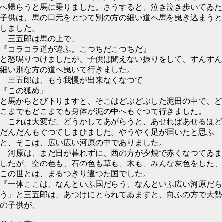
へ帰らうと馬に乗りました。さうすると、泣き泣き歩いてゐた
子供は、馬の口元をとつて別の方の細い道へ馬を曳き込まうと
しました。
三五郎は馬の上で、
『コラコラ道が違ふ。こつちだこつちだ』
と怒鳴りつけましたが、子供は聞えない振りをして、ずんずん
細い別な方の道へ曳いて行きました。
三五郎は、もう我慢が出来なくなつて
『この狐め』
と馬からとび下りますと、そこはどぶどぶした泥田の中で、ど
こまでもどこまでも身体が泥の中へもぐつて行きました。
これは大変だ、どうかしてあがらうと、あせればあせるほど
だんだんもぐつてしまひました。やうやく足が届いたと思ふ
と、そこは、広い広い河原の中でありました。
河原は、まだ日が暮れずに、西の方が夕焼で赤くなつてゐま
したが、空の色も、石の色も草も、木も、みんな灰色をした、
この世とは、まるつきり違つた国でした。
『一体ここは、なんといふ国だらう、なんといふ広い河原だら
う』と三五郎は、あつけにとられてゐますと、向ふの方で大勢
の子供が、