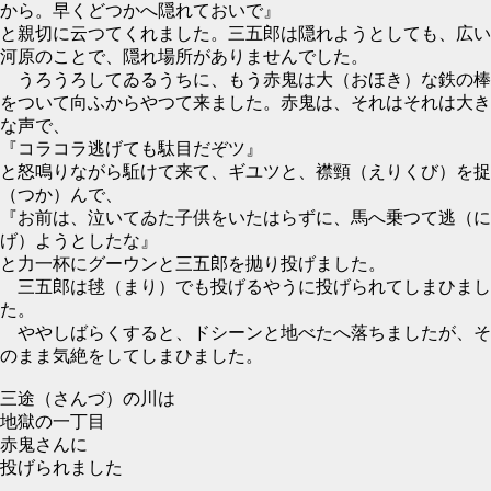
から。早くどつかへ隠れておいで』
と親切に云つてくれました。三五郎は隠れようとしても、広い
河原のことで、隠れ場所がありませんでした。
うろうろしてゐるうちに、もう赤鬼は大（おほき）な鉄の棒
をついて向ふからやつて来ました。赤鬼は、それはそれは大き
な声で、
『コラコラ逃げても駄目だぞツ』
と怒鳴りながら駈けて来て、ギユツと、襟頸（えりくび）を捉
（つか）んで、
『お前は、泣いてゐた子供をいたはらずに、馬へ乗つて逃（に
げ）ようとしたな』
と力一杯にグーウンと三五郎を抛り投げました。
三五郎は毬（まり）でも投げるやうに投げられてしまひまし
た。
ややしばらくすると、ドシーンと地べたへ落ちましたが、そ
のまま気絶をしてしまひました。
三途（さんづ）の川は
地獄の一丁目
赤鬼さんに
投げられました