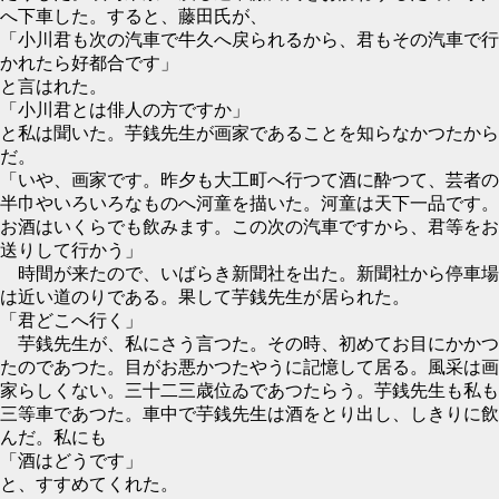
へ下車した。すると、藤田氏が、
「小川君も次の汽車で牛久へ戻られるから、君もその汽車で行
かれたら好都合です」
と言はれた。
「小川君とは俳人の方ですか」
と私は聞いた。芋銭先生が画家であることを知らなかつたから
だ。
「いや、画家です。昨夕も大工町へ行つて酒に酔つて、芸者の
半巾やいろいろなものへ河童を描いた。河童は天下一品です。
お酒はいくらでも飲みます。この次の汽車ですから、君等をお
送りして行かう」
時間が来たので、いばらき新聞社を出た。新聞社から停車場
は近い道のりである。果して芋銭先生が居られた。
「君どこへ行く」
芋銭先生が、私にさう言つた。その時、初めてお目にかかつ
たのであつた。目がお悪かつたやうに記憶して居る。風采は画
家らしくない。三十二三歳位ゐであつたらう。芋銭先生も私も
三等車であつた。車中で芋銭先生は酒をとり出し、しきりに飲
んだ。私にも
「酒はどうです」
と、すすめてくれた。