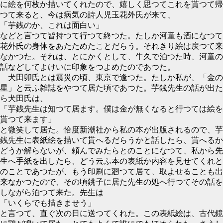
に絵を何枚か描いてくれたので、嬉しく思つてこれを貰つて帰
つて来ると、今は病気の詩人児玉花外氏が来て、
「芋銭のか、これは面白い」
などと言つて皆持つて行つて終つた。たしか河童も酒になつて
花外氏の身体をあたためたことだらう。それきり絵は戻つて来
なかつた。それは、とにかくとして、牛久で泊つた時、河童の
話などしてよけいに印象をつよめたのであつた。
犬田卯氏とは震災の頃、東京で逢つた。たしか私が、「金の
星」と云ふ雑誌をやつて居た頃であつた。芋銭先生の話が出た
ら犬田氏は、
「芋銭先生は知つて居ます。僕は金が無くなると行つては絵を
貰つて来ます」
と微笑して居た。恰度新潮社から私の本が出版されるので、芋
銭先生に表紙絵を描いて貰へるだらうかと話したら、貰へるか
どうか解らないが、頼んでみたらとのことになつて、私から先
生へ手紙を出したら、どう云ふ本の表紙か内容を見せてくれと
のことであつたが、もう印刷に廻つて居て、取よせることも出
来なかつたので、その頃銚子に居た先生の処へ行つてその話を
しながら泊つて来た。先生は
「いくらでも描きませう」
と言つて、直ぐ次の日に送つてくれた。この表紙絵は、古代鏡