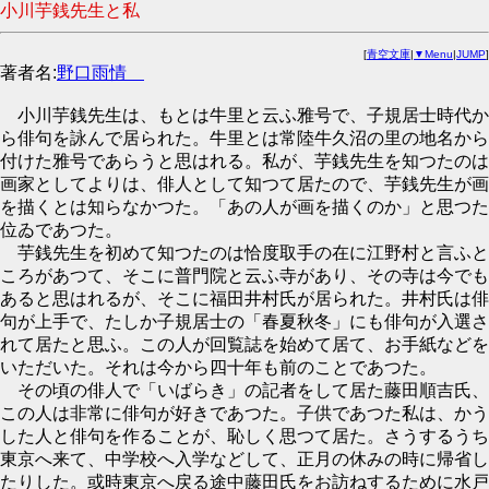
小川芋銭先生と私
[
青空文庫
|
▼Menu
|
JUMP
]
著者名:
野口雨情
小川芋銭先生は、もとは牛里と云ふ雅号で、子規居士時代か
ら俳句を詠んで居られた。牛里とは常陸牛久沼の里の地名から
付けた雅号であらうと思はれる。私が、芋銭先生を知つたのは
画家としてよりは、俳人として知つて居たので、芋銭先生が画
を描くとは知らなかつた。「あの人が画を描くのか」と思つた
位ゐであつた。
芋銭先生を初めて知つたのは恰度取手の在に江野村と言ふと
ころがあつて、そこに普門院と云ふ寺があり、その寺は今でも
あると思はれるが、そこに福田井村氏が居られた。井村氏は俳
句が上手で、たしか子規居士の「春夏秋冬」にも俳句が入選さ
れて居たと思ふ。この人が回覧誌を始めて居て、お手紙などを
いただいた。それは今から四十年も前のことであつた。
その頃の俳人で「いばらき」の記者をして居た藤田順吉氏、
この人は非常に俳句が好きであつた。子供であつた私は、かう
した人と俳句を作ることが、恥しく思つて居た。さうするうち
東京へ来て、中学校へ入学などして、正月の休みの時に帰省し
たりした。或時東京へ戻る途中藤田氏をお訪ねするために水戸