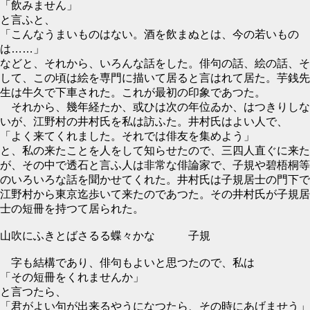
「飲みません」
と言ふと、
「こんなうまいものはない。酒を飲まぬとは、今の若いもの
は……」
などと、それから、いろんな話をした。俳句の話、絵の話、そ
して、この頃は絵を専門に描いて居ると言はれて居た。芋銭先
生は牛久で下車された。これが最初の印象であつた。
それから、幾年経たか、或ひは次の年位ゐか、はつきりしな
いが、江野村の井村氏を私は訪ふた。井村氏はよい人で、
「よく来てくれました。それでは俳友を集めよう」
と、私の来たことを人をして知らせたので、三四人直ぐに来た
が、その中で透石と言ふ人は非常な俳論家で、子規や碧梧桐等
のいろいろな話を聞かせてくれた。井村氏は子規居士の門下で
江野村から東京迄歩いて来たのであつた。その井村氏が子規居
士の短冊を持つて居られた。
山吹にふきとばさるる蝶々かな 子規
字も結構であり、俳句もよいと思つたので、私は
「その短冊をくれませんか」
と言つたら、
「君がよい句が出来るやうになつたら、その時にあげませう」