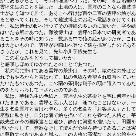
かであるからとて、その料理屋へ行つた。その時、私は沼垂の
雲坪先生のことを話した。土地の人は、雲坪のことなら難波博
士がよく知つて居て、あそこへ行けば百や二百の雲坪の絵があ
ると教へてくれた。そして難波博士のお宅へ電話をかけてくれ
た。私は博士の邸へ行つてその持絵の多いのに驚いた。字や絵
はいたる所にあつた。難波博士は、雲坪の日本での研究者であ
ることをその時に知つた。数ある中で猿の絵があつたが、これ
は大きいもので、雲坪が戸隠山へ登つて猿を描写したのである
さうだが、これを見て、先年小川芋銭先生も
「この毛なみをどうして描いたか」
と感嘆しほめてゆかれたとのことであつた。
私の宅に掛けてある雲坪の茶掛は、その時、猿の絵の外はど
れでもやるからと言はれて、私の色紙を希望され取替へていた
だいたものであつた。この蘭の茶掛は硝子の額に這入つてゐた
のをとりおろして下されたのである。
私は、芋銭先生の色紙と、雲坪先生の茶掛とを宅に何年か掛
けたままである。雲坪と云ふ人とは、逢つたことはないが、一
生を乞食雲坪と言はれ乍ら、多くの乞食を「お客さん」として
座敷に臥させ、自分は隅で絵を描いてこれを養つた人格と、芋
銭先生が今の画家達とは違ひ、静かに河童を描いたり、田園を
描いたりして、無欲なそして澄んだ心境を持つてゐることは実
に尊敬すべきであると思ふ。この人格の高潔な二名人の絵をか