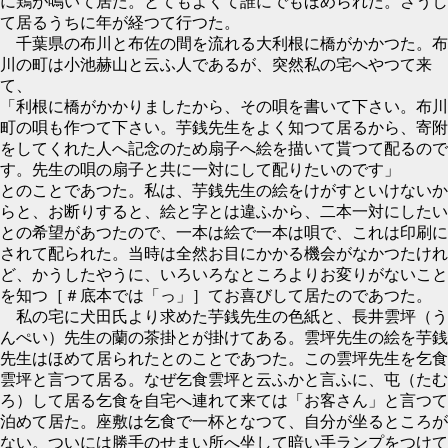
に鶏が鳴いて居た。とてもよくて誰にでもほめられた。さうし
て居るうちに年が経つて行つた。
千葉県の布川と布佐の間を流れる大利根に橋がかかつた。布
川の町は小池赫山と云ふ人であるが、突然私の宅へやつて来
て、
「利根に橋がかかりましたから、その唄を書いて下さい。布川
町の唄も作つて下さい。芋銭先生をよく知つて居るから、寄附
をしてくれた人へ記念のため扇子へ絵を描いて貰つて配るので
す。先生の唄の扇子と共に一対にして配りたいのです」
とのことであつた。私は、芋銭先生の絵をけがすといけないか
らと、お断りすると、絵と字とは違ふから、二本一対にしたい
との希望があつたので、一本は絵で一本は唄で、これは印刷に
されて配られた。当時は全然お目にかかる機会がなかつたけれ
ど、かうしたやうに、いろいろなところよりお変りがないこと
を知つ［＃底本では「っ」］てお喜びして居たのであつた。
私の宅に犬田氏より求めた芋銭先生の色紙と、長井雲坪（う
んぺい）先生の蘭の茶掛とが掛けてある。雲坪先生の絵を芋銭
先生はほめて居られたとのことであつた。この雲坪先生を乞食
雲坪と言つて居る。なぜ乞食雲坪と云ふかと言ふに、屯（たむ
ろ）して居る乞食を自宅へ連れて来ては「お客さん」と言つて
泊めて居た。座敷は乞食で一杯となつて、自分が坐るところが
ない。ついには勝手のせまい所へ坐して暗い手ランプをつけて