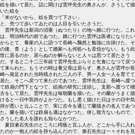
絵を描いて居た。話に聞けば雲坪先生の奥さんが、さうして描
いた絵を
「米がないから、絵を買つて下さい」
と、売つて歩いてゐたのは人目を引いたさうだ。
雲坪先生は新潟の沼垂（ぬつたり）の地へ婿に行つた。これ
は、明治時代の前であつた。婿に行つた雲坪は医者になりたい
からとて、養家の人に語つて長崎へ飄然と勉強に出掛けた。そ
の後、杳（よう）として婚家へも何処へも音信がない。もう此
世に居るのか、居らぬのか解らないと人々は思つて居たさう
だ。すると二十二三年経て雲坪先生ぶらりと乞食になつて戻つ
て来られた。もうその時は養父母は居らず、奥さんが雲坪が長
崎へ発足された当時残された二人の子、男一人女一人を育てて
居た。そこへ戻つて来たのであつた。雲坪先生は、長崎へ渡つ
て鉄扇の門下となつて、絵画の研究に没頭し、支那へ渡つて稽
古をして居た。雲坪先生は毎朝蘭を描いた。その蘭がうまく描
けると一日中気持がよかつた。もし悪く描けた日はその日中気
持が悪いと云ふことで、実に古今を通じて蘭描きの名人であつ
た。蘭を描いては鉄扇も適はなかつた。併し致方ないもので、
さうした名人を誰れも知らなかつた。
夏目漱石先生のところに樗蔭と言ふ人が、どこから手に入れ
たのか一抱えの絵を持ち込んだので、漱石先生は一々それを見