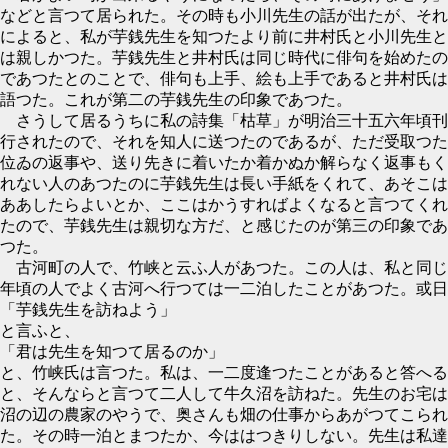
などと言つて居られた。その時も小川先生の話が出たが、それ
によると、私が芋銭先生を知つたより前に井村氏と小川先生と
は親しかつた。芋銭先生と井村氏は同じ時代に俳句を始めたの
であつたとのことで、俳句も上手、絵も上手であると井村氏は
語つた。これが第二の芋銭先生の印象であつた。
さうして居るうちに私の詩集「枯草」が明治三十五六年頃刊
行されたので、それを知人に送つたのであるが、ただ受取つた
位ゐの返事や、送り先きに着いたか着かぬか解らなく返事もく
れない人のあつたのに芋銭先生は長い手紙をくれて、あそこは
ああしたらよいとか、ここはかうすればよくなると言つてくれ
たので、芋銭先生は親切な方だ、と感じたのが第三の印象であ
つた。
古河町の人で、竹峡と云ふ人があつた。この人は、私と同じ
年頃の人でよく古河へ行つては一二泊したことがあつた。或日
「芋銭先生を訪ねよう」
と言ふと、
「君は先生を知つて居るのか」
と、竹峡氏は言つた。私は、一二度逢つたことがあると答へる
と、そんならと言つて二人して牛久沼を訪ねた。先生のお宅は
沼の辺の農家のやうで、奥さんも畑の仕事からあがつてこられ
た。その時一泊とまつたか、今ははつきりしない。先生は私達