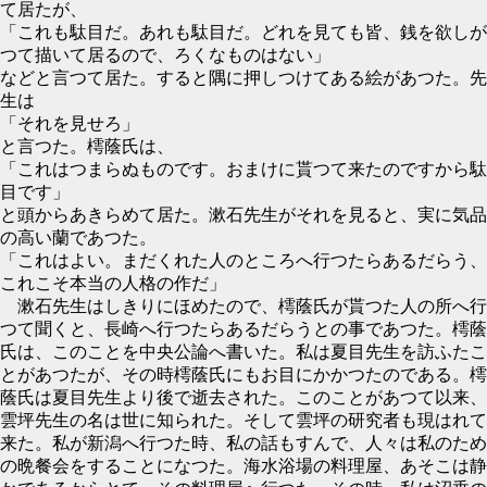
て居たが、
「これも駄目だ。あれも駄目だ。どれを見ても皆、銭を欲しが
つて描いて居るので、ろくなものはない」
などと言つて居た。すると隅に押しつけてある絵があつた。先
生は
「それを見せろ」
と言つた。樗蔭氏は、
「これはつまらぬものです。おまけに貰つて来たのですから駄
目です」
と頭からあきらめて居た。漱石先生がそれを見ると、実に気品
の高い蘭であつた。
「これはよい。まだくれた人のところへ行つたらあるだらう、
これこそ本当の人格の作だ」
漱石先生はしきりにほめたので、樗蔭氏が貰つた人の所へ行
つて聞くと、長崎へ行つたらあるだらうとの事であつた。樗蔭
氏は、このことを中央公論へ書いた。私は夏目先生を訪ふたこ
とがあつたが、その時樗蔭氏にもお目にかかつたのである。樗
蔭氏は夏目先生より後で逝去された。このことがあつて以来、
雲坪先生の名は世に知られた。そして雲坪の研究者も現はれて
来た。私が新潟へ行つた時、私の話もすんで、人々は私のため
の晩餐会をすることになつた。海水浴場の料理屋、あそこは静