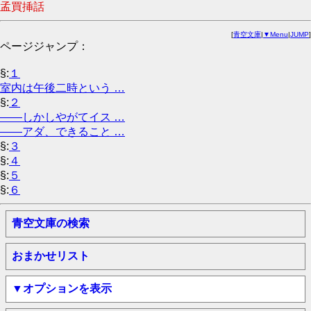
孟買挿話
[
青空文庫
|
▼Menu
|
JUMP
]
ページジャンプ：
§:
１
室内は午後二時という …
§:
２
――しかしやがてイス …
――アダ、できること …
§:
３
§:
４
§:
５
§:
６
青空文庫の検索
おまかせリスト
▼オプションを表示