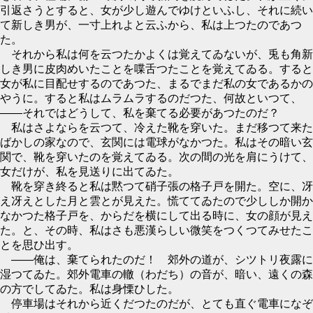
引返さうとすると、女が少し遊んでゆけといふし、それに続い
て新しき男が、一寸上れよと云ふから、私は上つたのであつ
た。
それから私は何を云つたかよくは覚えてゐないが、兎も角新
しき男に皮肉めいたことを喋舌つたことを覚えてゐる。すると
女が私に目配せするのであつた、まるでまだ私の女であるかの
やうに。すると私はムラムラするのだつた、何故といつて、
――それではどうして、私を棄てる必要があつたのだ？
私はさよならを云つて、冷えた靴を穿いた。まだ移つて来た
ばかしの家なので、玄関には電球がなかつた。私はその暗い玄
関で、靴を穿いたのを覚えてゐる。次の間の光を肩にうけて、
女だけが、私を見送りに出てゐた。
靴を穿き終ると私は黙つて硝子張の格子戸を開た。空に、冴
え冴えとした月と雲とが見えた。慌ててゐたので少ししか開か
なかつた格子戸を、からだを横にして出る時に、女の顔が見え
た。と、その時、私はさも悪漢らしい微笑をつくつてみせたこ
とを思ひ出す。
――俺は、棄てられたのだ！ 郊外の道が、シツトリ夜露に
湿つてゐた。郊外電車の轍（わだち）の音が、暗い、遠くの森
の方でしてゐた。私は身慄ひした。
停車場はそれから近くだつたのだが、とても直ぐ電車になぞ