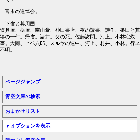
富永の追悼会。
下宿と其周囲
道具屋、薬屋、南山堂、神田書店、夜の読書、詩作、篠田と其
婆の一件。帰省。諸井。父の死。佐藤訪問。河上。小林宅炊
事。大岡、アベ六郎、スルヤの連中、河上、村井、小林。行ヱ
不明。
ページジャンプ
青空文庫の検索
おまかせリスト
▼オプションを表示