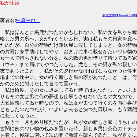
我が生活
[
青空文庫
|
▼Menu
|
JUMP
]
著者名:
中原中也
私はほんとに馬鹿だつたのかもしれない。私の女を私から奪
略した男の所へ、女が行くといふ日、実は私もその日家を変へ
たのだが、自分の荷物だけ運送屋に渡してしまふと、女の荷物
の片附けを手助けしてやり、おまけに車に載せがたいワレ物の
女一人で持ちきれない分を、私の敵の男が借りて待つてゐる家
（ウチ）まで届けてやつたりした。尤も、その男が私の親しい
友であつたことゝ、私がその夕行かなければならなかつた停車
場までの途中に、女の行く新しき男の家があつたことゝは、何
かのために附けたして言つて置かう。
私は恰度、その女に退屈してゐた時ではあつたし、といふよ
りもその女は男に何の夢想も仕事もさせないたちの女なので、
大変困惑してゐた時なので、私は女が去つて行くのを内心喜び
ともしたのだつたが、いよいよ去ると決つた日以来、もう猛烈
に悲しくなつた。
もう十一月も終り頃だつたが、私が女の新しき家（うち）の
玄関に例のワレ物の包みを置いた時、新しき男は茶色のドテラ
を着て、極端に俯いて次の間で新聞を読んでゐた。私が直ぐに