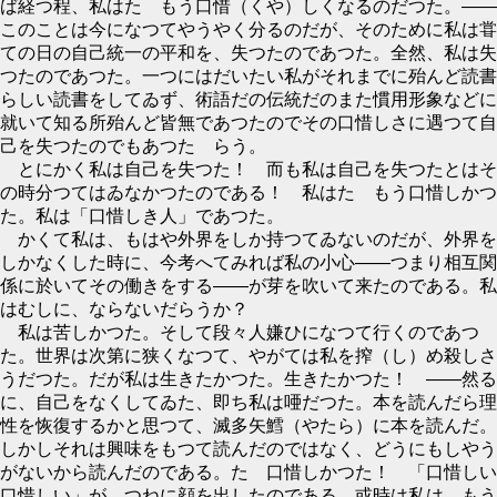
ば経つ程、私はたゞもう口惜（くや）しくなるのだつた。――
このことは今になつてやうやく分るのだが、そのために私は甞
ての日の自己統一の平和を、失つたのであつた。全然、私は失
つたのであつた。一つにはだいたい私がそれまでに殆んど読書
らしい読書をしてゐず、術語だの伝統だのまた慣用形象などに
就いて知る所殆んど皆無であつたのでその口惜しさに遇つて自
己を失つたのでもあつたゞらう。
とにかく私は自己を失つた！ 而も私は自己を失つたとはそ
の時分つてはゐなかつたのである！ 私はたゞもう口惜しかつ
た。私は「口惜しき人」であつた。
かくて私は、もはや外界をしか持つてゐないのだが、外界を
しかなくした時に、今考へてみれば私の小心――つまり相互関
係に於いてその働きをする――が芽を吹いて来たのである。私
はむしに、ならないだらうか？
私は苦しかつた。そして段々人嫌ひになつて行くのであつ
た。世界は次第に狭くなつて、やがては私を搾（し）め殺しさ
うだつた。だが私は生きたかつた。生きたかつた！ ――然る
に、自己をなくしてゐた、即ち私は唖だつた。本を読んだら理
性を恢復するかと思つて、滅多矢鱈（やたら）に本を読んだ。
しかしそれは興味をもつて読んだのではなく、どうにもしやう
がないから読んだのである。たゞ口惜しかつた！ 「口惜しい
口惜しい」が、つねに顔を出したのである。或時は私は、もう