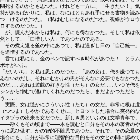
悶死するのかとも思つた。けれども一方に、「生きたい！」気
持があるばかりに、私は、なにはともあれ手にせる書物を読み
つゞけるのだつた。（私はむしになるのだつた。視線がウロウ
ロするのだつた。）
が、読んだ本からは私は、何にも得なかつた。そして私は依
然として、「口惜しい人」であつたのである。
その煮え返る釜の中にあつて、私は過ぎし日の「自己統一」
を追惜するのであつた。
甞ては私にも、金のペンで記すべき時代があつた！ とラム
ボオがいふ。
「だいいち」と私は思ふのだつた、「あの女は、俺を嫌つても
ゐないのだし、それにむかふの男がそんなに必要でもなかつた
のだ……あれは遊戯の好きな性（たち）の女だ……いつそ俺を
シンから憎むで逃げてくれたのだつたら、まだよかつただら
う……」
実際、女は慥かにさういふ性（たち）の女だ。非常に根は虔
（つつま）しやかであるくせに、ヒヨツトした場合に突発的な
イタヅラの出来る女だつた。新しき男といふのは文学青年で、
――尠くもその頃まで――本を読むと自分をその本の著者のや
うに思ひ做す、かの智的不随児であつた。それで、その恋愛の
場合にも、自分が非常に理智的な目的をその女との間に認めて