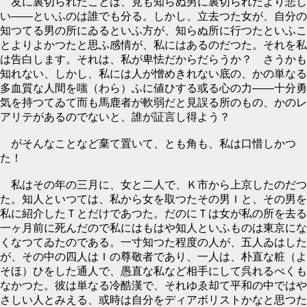
友に裏切られたことは、見も知らぬ男に裏切られたより悲し
い――といふのは誰でも分る。しかし、立去つた女が、自分の
知つてる男の所にゐるといふ方が、知らぬ所に行つたといふこ
とよりよかつたと思ふ感情が、私にはあるのだつた。それを私
は告白します。それは、私が卑怯だからだらうか？ さうかも
知れない、しかし、私には人が憎めきれない底の、かの単なる
多血質な人間を嗤（わら）ふに値ひする或る心の力――十分勇
気を持つてゐて而も馬鹿者が軟弱だと見誤る所のもの、かのレ
アリテがあるのでないと、誰が証言し得よう？
がそんなことなど棄て置いて、とも角も、私は口惜しかつ
た！
私はその年の三月に、女と二人で、Ｋ市から上京したのだつ
た。知人といつては、私から女を取つたその男Ｉと、その男を
私に紹介したＴとだけであつた。だのにＴは女が私の所を去る
一ヶ月前に死んだので私にはもはや知人といふものは東京にな
くなつてゐたのである。一寸知つた程度の人が、五人ゐはした
が、その中の四人はＩの尊敬者であり、一人は、朴直な粧（よ
そほ）ひをした通人で、愚直な私など相手にして呉れるべくも
なかつた。彼は単なる冷酷漢で、それゆゑ却て平和の中ではや
さしい人とみえる、或時は自分をディアボリストかなと思つた