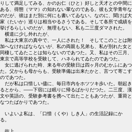
りして満足してみる、かのお仁（ひと）好しと天才との中間に
ある、得態（ママ）の知れない輩なのである。彼も文学青年な
のだが、彼はまだ別に何にも書いてゐない。なのに、聞けば大
家（たいか）巡りは相当やるさうである。そして各所で成績を
挙げるらしいのだが、無理もない、私も二三度ダマされた。
横道に少し外れたが、
私は大東京の真中で、一人にされた！ そしてこのことは附
加へなければならないが、私の両親も兄弟も、私が別れた女と
同棲してゐたことは知らないのであつた。又、私はその三月、
東京で高等学校を受験して、ハネられてゐたのであつた。
女に逃げられた時、来る年の受験日は四ヶ月のむかふにあつ
た。父からも母からも、受験準備は出来たかと、言つて寄こす
のであつた。
だが私は口惜しい儘に、毎日市内をホツツキ歩いた。朝起き
るとから、――下宿には眠りに帰るばかりだつた。二三度、漢
文や英語の、受験参考書を携へて出たこともあつたが、重荷と
なつたばかりであつた。
いよいよ私は、「口惜（くや）しき人」の生活記録にかゝ
る。
街上