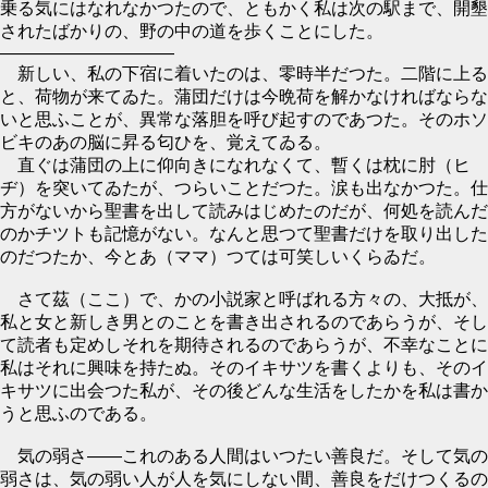
乗る気にはなれなかつたので、ともかく私は次の駅まで、開墾
されたばかりの、野の中の道を歩くことにした。
――――――――――
新しい、私の下宿に着いたのは、零時半だつた。二階に上る
と、荷物が来てゐた。蒲団だけは今晩荷を解かなければならな
いと思ふことが、異常な落胆を呼び起すのであつた。そのホソ
ビキのあの脳に昇る匂ひを、覚えてゐる。
直ぐは蒲団の上に仰向きになれなくて、暫くは枕に肘（ヒ
ヂ）を突いてゐたが、つらいことだつた。涙も出なかつた。仕
方がないから聖書を出して読みはじめたのだが、何処を読んだ
のかチツトも記憶がない。なんと思つて聖書だけを取り出した
のだつたか、今とあ（ママ）つては可笑しいくらゐだ。
さて茲（ここ）で、かの小説家と呼ばれる方々の、大抵が、
私と女と新しき男とのことを書き出されるのであらうが、そし
て読者も定めしそれを期待されるのであらうが、不幸なことに
私はそれに興味を持たぬ。そのイキサツを書くよりも、そのイ
キサツに出会つた私が、その後どんな生活をしたかを私は書か
うと思ふのである。
気の弱さ――これのある人間はいつたい善良だ。そして気の
弱さは、気の弱い人が人を気にしない間、善良をだけつくるの