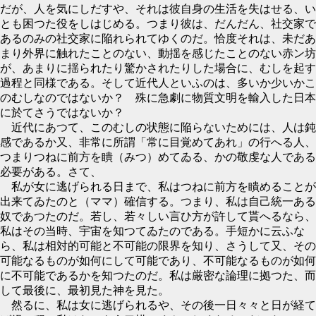
だが、人を気にしだすや、それは彼自身の生活を失はせる、い
とも困つた役をしはじめる。つまり彼は、だんだん、社交家で
あるのみの社交家に陥れられてゆくのだ。恰度それは、未だあ
まり外界に触れたことのない、動揺を感じたことのない赤ン坊
が、あまりに揺られたり驚かされたりした場合に、むしを起す
過程と同様である。そして近代人といふのは、多いか少いかこ
のむしなのではないか？ 殊に急劇に物質文明を輸入した日本
に於てさうではないか？
近代にあつて、このむしの状態に陥らないためには、人は鈍
感であるか又、非常に所謂「常に目覚めてあれ」の行へる人、
つまりつねに前方を瞶（みつ）めてゐる、かの敬虔な人である
必要がある。さて、
私が女に逃げられる日まで、私はつねに前方を瞶めることが
出来てゐたのと（ママ）確信する。つまり、私は自己統一ある
奴であつたのだ。若し、若々しい言ひ方が許して貰へるなら、
私はその当時、宇宙を知つてゐたのである。手短かに云ふな
ら、私は相対的可能と不可能の限界を知り、さうして又、その
可能なるものが如何にして可能であり、不可能なるものが如何
に不可能であるかを知つたのだ。私は厳密な論理に拠つた、而
して最後に、最初見た神を見た。
然るに、私は女に逃げられるや、その後一日々々と日が経て