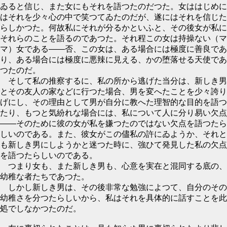
ゐると信じ、また女にもそれを語つたのだつた。女ははじめに
はそれを少々心の中で笑つてゐたのだが、遂にはそれを信じた
らしかつた。何故私にそれが分るかといふと、その後女が私に
それらのことを語るのであつた。それ程この女は持操ない（マ
マ）女である――否、この女は、ある場合には極度に善良であ
り、ある場合には極度に悪辣に見える、かの堕落せる天使であ
つたのだ。
そして私の推察するに、私の所から逃げた当分は、新しき男
とその友人の家などに行つた場合、男を変へたことを少々誇り
げにし、その理由として男が自分に教へた理智的な目的を語つ
たり、もつと気紛れな場合には、私について人に分り易い欠点
――そのために彼の女が私を嫌つたのではない欠点を語つたら
しいのである。また、彼女がこの儘私の許にゐようか、それと
も新しき男にしようかと迷つた時に、強ひて発見した私の欠点
を語つたらしいのである。
つまり女も、また新しき男も、心意を実在と混同する底の、
幼稚な者たちであつた。
しかし新しき男は、その後非常な勉強によつて、自分のその
幼稚さを分つたらしいから、私はそれを具体的に話すことを此
処でしなかつたのだ。