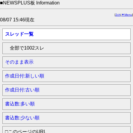
■NEWSPLUS板 Information
[
2ch
|
▼Menu
]
08/07 15:46現在
スレッド一覧
全部で1002スレ
そのまま表示
作成日付:新しい順
作成日付:古い順
書込数:多い順
書込数:少ない順
□このページのURL