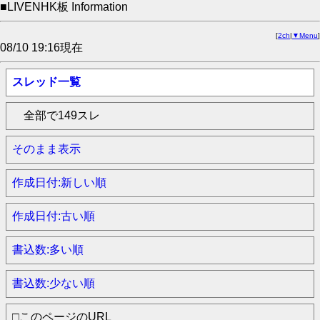
■LIVENHK板 Information
[
2ch
|
▼Menu
]
08/10 19:16現在
スレッド一覧
全部で149スレ
そのまま表示
作成日付:新しい順
作成日付:古い順
書込数:多い順
書込数:少ない順
□このページのURL