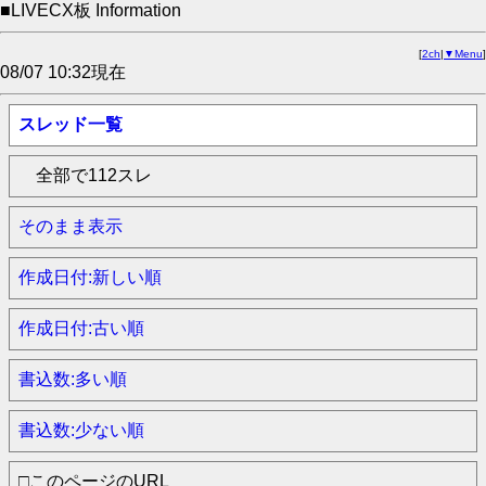
■LIVECX板 Information
[
2ch
|
▼Menu
]
08/07 10:32現在
スレッド一覧
全部で112スレ
そのまま表示
作成日付:新しい順
作成日付:古い順
書込数:多い順
書込数:少ない順
□このページのURL