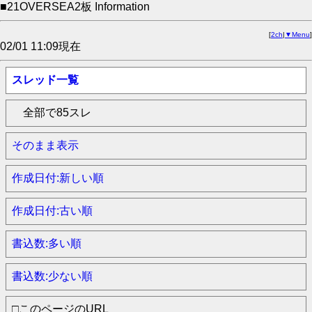
■21OVERSEA2板 Information
[
2ch
|
▼Menu
]
02/01 11:09現在
スレッド一覧
全部で85スレ
そのまま表示
作成日付:新しい順
作成日付:古い順
書込数:多い順
書込数:少ない順
□このページのURL