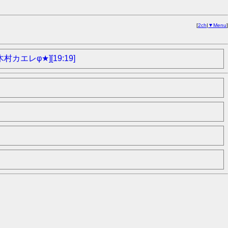
[
2ch
|
▼Menu
]
レφ★][19:19]