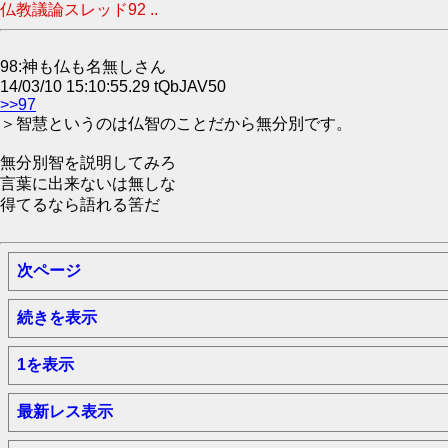
仏教議論スレッド92 ..
98:神も仏も名無しさん
14/03/10 15:10:55.29 tQbJAV50
>>97
＞智慧というのは仏智のことだから無分別です。
無分別智を説明してみろ
言葉に出来ないは無しな
得てるなら語れる筈だ
次ページ
続きを表示
1を表示
最新レス表示