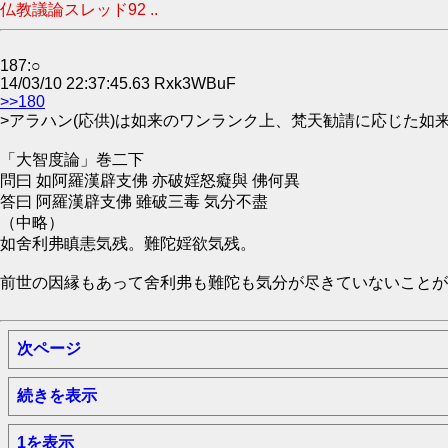
仏教議論スレッド92 ..
187:○
14/03/10 22:37:45.63 Rxk3WBuF
>>180
>アラハン(応供)は如来のワンランク上、梵天勧請に応じた如
「大智度論」巻二下
問曰 如阿羅漢辟支佛 亦破婬怒癡與 佛何異
答曰 阿羅漢辟支佛 雖破三毒 気分不盡
（中略）
如舍利弗瞋恚気残。難陀婬欲気残。
前世の因縁もあって舍利弗も難陀も気分が尽きていないことが
次ページ
続きを表示
1を表示