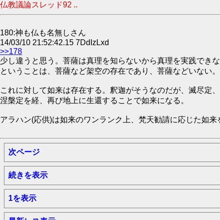
仏教議論スレッド92 ..
180:神も仏も名無しさん
14/03/10 21:52:42.15 7DdIzLxd
>>178
少し違うと思う。菩薩は真理を知らないから真理を実践できな
ということは、菩薩など架空の存在であり、菩薩などいない。
これに対して如来は存在する。釈迦がそうなのだが、滅尽定、
涅槃定を経、再び地上に生還することで如来になる。
アラハン(応供)は如来のワンランク上、梵天勧請に応じた如来
次ページ
続きを表示
1を表示