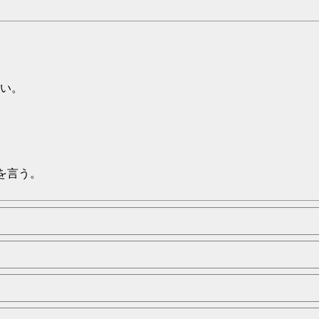
い。
を言う。