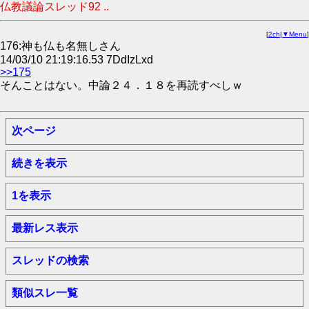
仏教議論スレッド92 ..
[
2ch
|
▼Menu
]
176:神も仏も名無しさん
14/03/10 21:19:16.53 7DdIzLxd
>>175
そんことはない。中論２４．１８を再読すべしｗ
次ページ
続きを表示
1を表示
最新レス表示
スレッドの検索
類似スレ一覧