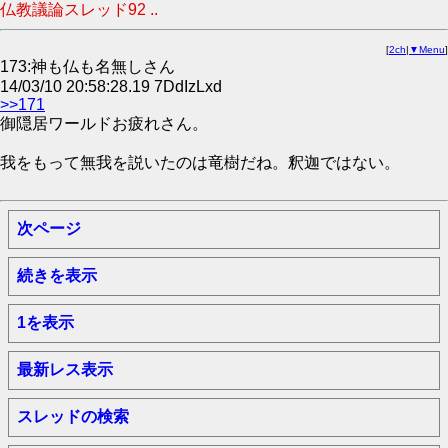
仏教議論スレッド92 ..
[
2ch
|
▼Menu
]
173:神も仏も名無しさん
14/03/10 20:58:28.19 7DdIzLxd
>>171
御隠居ワールドお疲れさん。
我をもって無我を説いたのは竜樹だね。釈迦ではない。
次ページ
続きを表示
1を表示
最新レス表示
スレッドの検索