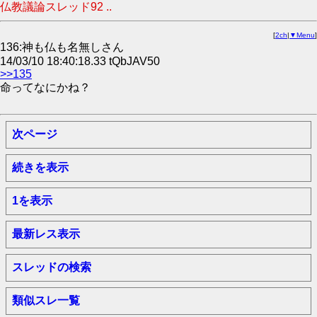
仏教議論スレッド92 ..
[
2ch
|
▼Menu
]
136:神も仏も名無しさん
14/03/10 18:40:18.33 tQbJAV50
>>135
命ってなにかね？
次ページ
続きを表示
1を表示
最新レス表示
スレッドの検索
類似スレ一覧