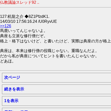
仏教議論スレッド92 ..
127:机龍之介 ◆8Z1PfzdK1.
14/03/10 17:56:16.24 /U0RyvUE
>>126
馬鹿いってんじゃないよ。
典座も立派な修行僧だぞ。
格上・格下はないけど、と書いたけど、実際は典座の方が格上
典座は、本来は修行僧の役職じゃない。重職なんだよ。
だから私が典座についてヒントを書いたんじゃないか。
どあほ。
次ページ
続きを表示
1を表示