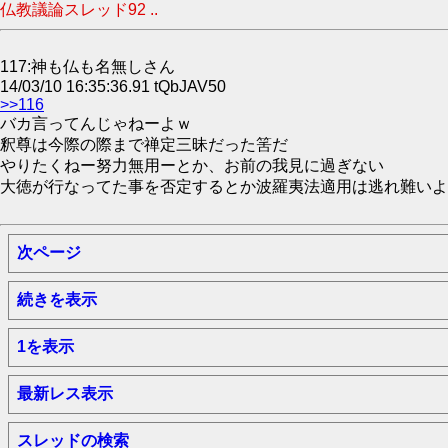
仏教議論スレッド92 ..
117:神も仏も名無しさん
14/03/10 16:35:36.91 tQbJAV50
>>116
バカ言ってんじゃねーよｗ
釈尊は今際の際まで禅定三昧だった筈だ
やりたくねー努力無用ーとか、お前の我見に過ぎない
大徳が行なってた事を否定するとか波羅夷法適用は逃れ難いよ
次ページ
続きを表示
1を表示
最新レス表示
スレッドの検索