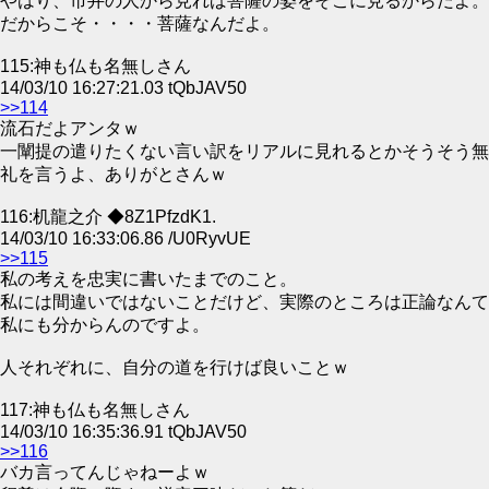
やはり、市井の人から見れば菩薩の姿をそこに見るからだよ。
だからこそ・・・・菩薩なんだよ。
115:神も仏も名無しさん
14/03/10 16:27:21.03 tQbJAV50
>>114
流石だよアンタｗ
一闡提の遣りたくない言い訳をリアルに見れるとかそうそう無
礼を言うよ、ありがとさんｗ
116:机龍之介 ◆8Z1PfzdK1.
14/03/10 16:33:06.86 /U0RyvUE
>>115
私の考えを忠実に書いたまでのこと。
私には間違いではないことだけど、実際のところは正論なんて
私にも分からんのですよ。
人それぞれに、自分の道を行けば良いことｗ
117:神も仏も名無しさん
14/03/10 16:35:36.91 tQbJAV50
>>116
バカ言ってんじゃねーよｗ