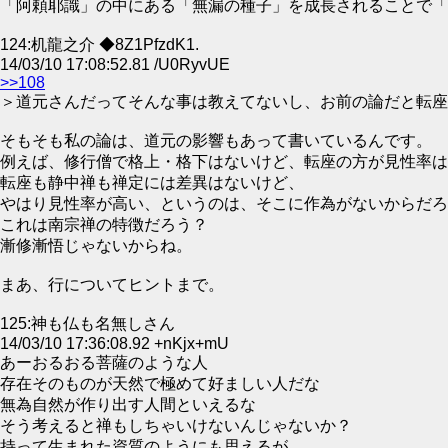
「阿頼耶識」の中にある「無漏の種子」を成長されることで「
124:机龍之介 ◆8Z1PfzdK1.
14/03/10 17:08:52.81 /U0RyvUE
>>108
＞道元さんだってそんな事は教えてないし、お前の論だと転座
そもそも私の論は、道元の影響もあって書いているんです。
例えば、修行僧で格上・格下はないけど、転座の方が見性率は
転座も静中禅も禅定には差異はないけど、
やはり見性率が高い、というのは、そこに作為がないからだろ
これは南宗禅の特徴だろう？
漸修漸悟じゃないからね。
まあ、行についてヒントまで。
125:神も仏も名無しさん
14/03/10 17:36:08.92 +nKjx+mU
あーおるおる菩薩のような人
存在そのものが天然で極めて好ましい人だな
無為自然が作り出す人間といえるな
そう考えると禅もしちゃいけないんじゃないか？
持って生まれた資質のようにも思えるが、