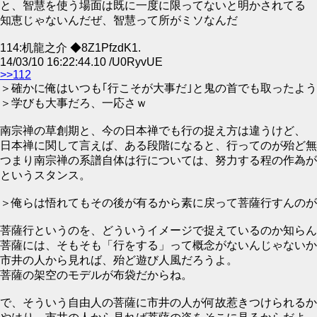
と、智慧を使う場面は既に一度に限ってないと明かされてる
知恵じゃないんだぜ、智慧って所がミソなんだ
114:机龍之介 ◆8Z1PfzdK1.
14/03/10 16:22:44.10 /U0RyvUE
>>112
＞確かに俺はいつも｢行こそが大事だ｣と鬼の首でも取ったよ
＞学びも大事だろ、一応さｗ
南宗禅の草創期と、今の日本禅でも行の捉え方は違うけど、
日本禅に関して言えば、ある段階になると、行ってのが殆ど無
つまり南宗禅の系譜自体は行については、努力する程の作為が
というスタンス。
＞俺らは悟れてもその後が有るから素に戻って菩薩行すんのが
菩薩行というのを、どういうイメージで捉えているのか知らん
菩薩には、そもそも「行をする」って概念がないんじゃないか
市井の人から見れば、殆ど遊び人風だろうよ。
菩薩の架空のモデルが布袋だからね。
で、そういう自由人の菩薩に市井の人が何故惹きつけられるか