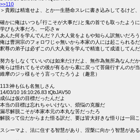
>>110
＞貴殿は精進せよ、とか一生懸命スレに書き込みしてるけど、
確かに俺はいつも｢行こそが大事だ｣と鬼の首でも取ったよう
学びも大事だろ、一応さｗ
あんた何を学んでんだ？八大人覚をよもや知らん訳無いだろう
俺は曹洞宗のフォロワじゃ無いから本家の人には起こられるだ
釈尊の弟子は必ずこの八大人覚を学んで精進して成道してんだ
努力をしなくていいのは如来だけだよ、無作為無所為なんだか
俺らは悟れてもその後が有るから素に戻って菩薩行すんのが当
維摩のジッ様もそう言ってたろうよ（趣意）
113:神も仏も名無しさん
14/03/10 16:10:26.83 tQbJAV50
成仏は仮の目標だったんだよ
本当の目標は忘れちゃいけない、煩悩の克服だ
漏尽解脱こそが本家本元の本丸な筈だったろ
解脱って位だからまた悟る訳だ、要は皆大好きな悟りは一回こ
スシーマよ、法に住する智慧があり、涅槃に向かう智慧がある