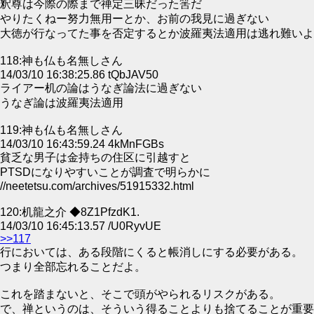
釈尊は今際の際まで禅定三昧だった筈だ
やりたくねー努力無用ーとか、お前の我見に過ぎない
大徳が行なってた事を否定するとか波羅夷法適用は逃れ難いよ
118:神も仏も名無しさん
14/03/10 16:38:25.86 tQbJAV50
ライアー机の論はうなぎ論法に過ぎない
うなぎ論は波羅夷法適用
119:神も仏も名無しさん
14/03/10 16:43:59.24 4kMnFGBs
貧乏な男子は金持ちの住区に引越すと
PTSDになりやすいことが調査で明らかに
//neetetsu.com/archives/51915332.html
120:机龍之介 ◆8Z1PfzdK1.
14/03/10 16:45:13.57 /U0RyvUE
>>117
行においては、ある段階にくると帳消しにする必要がある。
つまり全部忘れることだよ。
これを踏まないと、そこで頭がやられるリスクがある。
で、禅というのは、そういう得ることよりも捨てることが重要