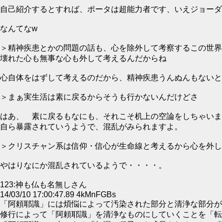
自己紹介するとすれば、ポータは超能力者です、いえジョーダ
なんてなw
＞精神疾患とかの問題の話も、心を除外して考察するこの世界
壊れた心も無事な心も外して考えるんだからね
心自体をはずして考えるのだから、精神疾患うんぬんもないと
＞まぁ実生活は素に戻るからそうも行かないんだけどさ
はあ、 素に戻るもなにも、それこそ机上の空論をしちゃいま
自ら暴露されていうようで、混乱がみられますよ。
＞クリスチャン系は信仰・信心が生命線と考えるから心を外し
やはりなにか混乱されているようで・・・・。
123:神も仏も名無しさん
14/03/10 17:00:47.89 4kMnFGBs
「阿頼耶識」には煩悩によって汚染された部分と清浄な部分が
修行によって「阿頼耶識」を清浄なものにしていくことを「転