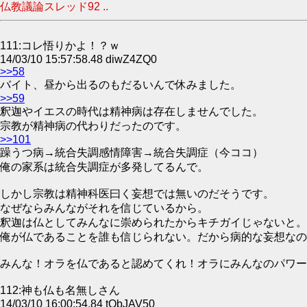
仏教議論スレッド92 ..
111:コレ悟りかよ！？ｗ
14/03/10 15:57:58.48 diwZ4ZQ0
>>58
バイト、昼から出るのもだるいんで休みました。
>>59
釈迦やイエスの時代は精神病は存在しませんでした。
宗教が精神病の代わりだったのです。
>>101
躁うつ病→統合失調感情障害→統合失調症（今ココ）
俺の家系は統合失調症が多発してるんで。
しかし宗教は精神科医曰く妄想では無いのだそうです。
なぜならみんながそれを信じているから。
釈迦は仏としてみんなに崇められたからキチガイじゃないと。
俺が仏であることを誰も信じられない。だから病的な妄想なの
みんな！オラを仏であると認めてくれ！オラにみんなのパワー
112:神も仏も名無しさん
14/03/10 16:00:54.84 tQbJAV50