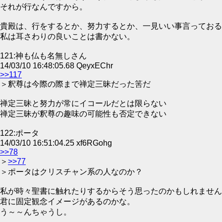
それが行なんですから。
貴殿は、行をするとか、努力するとか、一見いい事言っておる
私は耳さわりの良いことは書かない。
121:神も仏も名無しさん
14/03/10 16:48:05.68 QeyxEChr
>>117
＞釈尊は今際の際まで禅定三昧だった筈だ
禅定三昧と努力が常にイコールだとは限らない
禅定三昧が釈尊の趣味の可能性も否定できない
122:ポータ
14/03/10 16:51:04.25 xf6RGohg
>>78
＞
>>77
＞ポータはクリスチャン系の人なのか？
私が時々聖書に触れたりするからそう思ったのかもしれません
君に固定観念イメージがあるのかな。
う～～んちゃうし。