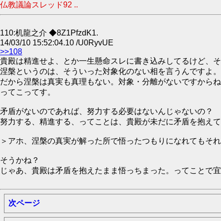
仏教議論スレッド92 ..
110:机龍之介 ◆8Z1PfzdK1.
14/03/10 15:52:04.10 /U0RyvUE
>>108
貴殿は精進せよ、とか一生懸命スレに書き込みしてるけど、そ
涅槃というのは、そういった対象化のない相を言うんですよ。
だから涅槃は真実も真理もない。対象・分離がないですからね
ってこってす。
矛盾がないのであれば、努力する必要はないんじゃないの？
努力する、精進する、ってことは、貴殿が未だに矛盾を抱えて
＞アホ、涅槃の真実が解った所で悟ったつもりになれてもそれ
そうかね？
じゃあ、貴殿は矛盾を抱えたまま悟っちまった。ってことで宜
次ページ