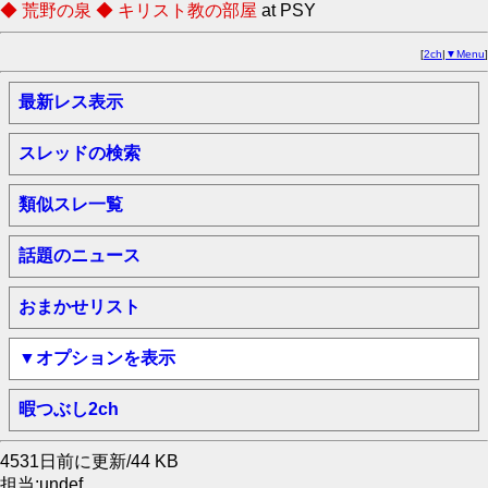
◆ 荒野の泉 ◆ キリスト教の部屋
at PSY
[
2ch
|
▼Menu
]
最新レス表示
スレッドの検索
類似スレ一覧
話題のニュース
おまかせリスト
▼オプションを表示
暇つぶし2ch
4531日前に更新/44 KB
担当:undef