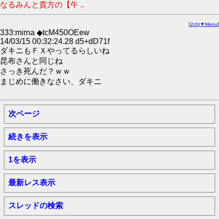
なるみんと貴方の【午 ..
[
2ch
|
▼Menu
]
333:mirna ◆tcM450OEew
14/03/15 00:32:24.28 d5+dD71f
ダキニもＦＸやってるらしいね
昆布さんと同じね
さっき死んだ？ｗｗ
まじめに働きなさい、ダキニ
次ページ
続きを表示
1を表示
最新レス表示
スレッドの検索