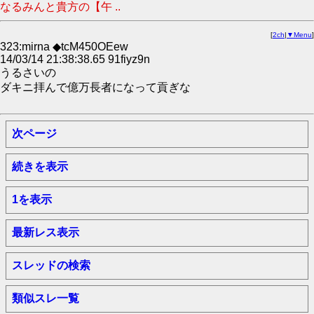
なるみんと貴方の【午 ..
[
2ch
|
▼Menu
]
323:mirna ◆tcM450OEew
14/03/14 21:38:38.65 91fiyz9n
うるさいの
ダキニ拝んで億万長者になって貢ぎな
次ページ
続きを表示
1を表示
最新レス表示
スレッドの検索
類似スレ一覧